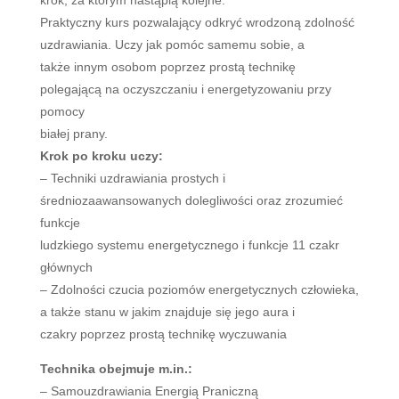
krok, za którym nastąpią kolejne.
Praktyczny kurs pozwalający odkryć wrodzoną zdolność
uzdrawiania. Uczy jak pomóc samemu sobie, a
także innym osobom poprzez prostą technikę
polegającą na oczyszczaniu i energetyzowaniu przy
pomocy
białej prany.
Krok po kroku uczy:
– Techniki uzdrawiania prostych i
średniozaawansowanych dolegliwości oraz zrozumieć
funkcje
ludzkiego systemu energetycznego i funkcje 11 czakr
głównych
– Zdolności czucia poziomów energetycznych człowieka,
a także stanu w jakim znajduje się jego aura i
czakry poprzez prostą technikę wyczuwania
Technika obejmuje m.in.:
– Samouzdrawiania Energią Praniczną