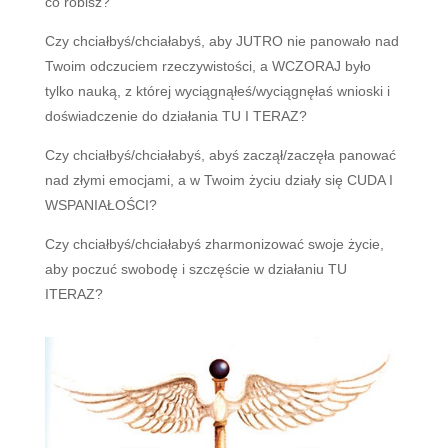
co robisz?
Czy chciałbyś/chciałabyś, aby JUTRO nie panowało nad
Twoim odczuciem rzeczywistości, a WCZORAJ było
tylko nauką, z której wyciągnąłeś/wyciągnęłaś wnioski i
doświadczenie do działania TU I TERAZ?
Czy chciałbyś/chciałabyś, abyś zaczął/zaczęła panować
nad złymi emocjami, a w Twoim życiu działy się CUDA I
WSPANIAŁOŚCI?
Czy chciałbyś/chciałabyś zharmonizować swoje życie,
aby poczuć swobodę i szczęście w działaniu TU
ITERAZ?