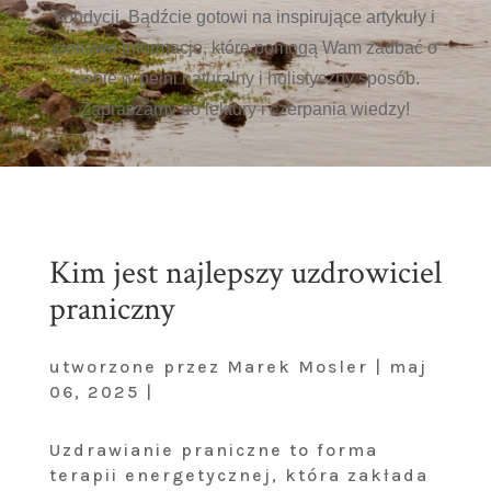
kondycji. Bądźcie gotowi na inspirujące artykuły i
ciekawe informacje, które pomogą Wam zadbać o
siebie w pełni naturalny i holistyczny sposób.
Zapraszamy do lektury i czerpania wiedzy!
Kim jest najlepszy uzdrowiciel
praniczny
utworzone przez Marek Mosler | maj
06, 2025 |
Uzdrawianie praniczne to forma
terapii energetycznej, która zakłada